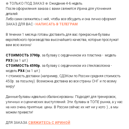
❇️ ТОЛЬКО ПОД ЗАКАЗ ❇️ Ожидание 4-6 недель.
После оформления заказа с вами свяжется Ирина для уточнения
деталей.
Либо сами свяжитесь с ней, чтобы все обсудить и она лично оформит
ЗАКАЗ ДЛЯ ВАС -
НАПИСАТЬ В ТЕЛЕГРАМ
В течении 1 месяца готовы доставить для вас прекрасные булавы
европейского производства высочайшего качества, которые прослужат
вам всю жизнь!
СТОИМОСТЬ 3790р.
за булаву с сердечником из пластика - модель
PX3
(за 1 шт.)
СТОИМОСТЬ 4590р.
за булаву с сердечником из стекловолокна -
модель
PX4
(за 1 шт.)
+ стоимость доставки (например, СДЭКом по России средняя стоимость
450р. за посылку). Возможна доставка во все страны СНГ и по всему
миру!
Данные булавы идеально сбалансированы. Подходят для тренировок,
уличных и сценических выступлений. Эти. булавы в ТОПЕ рынка, а у нас
на них очень приятные. цены. В России сейчас их нет ни у кого :) , а мы
можем привести!
ДЛЯ ЗАКАЗА
СВЯЖИТЕСЬ С ИРИНОЙ